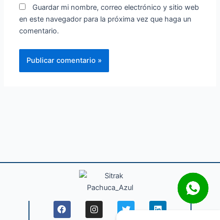
Guardar mi nombre, correo electrónico y sitio web
en este navegador para la próxima vez que haga un
comentario.
F
I
T
L
a
n
w
i